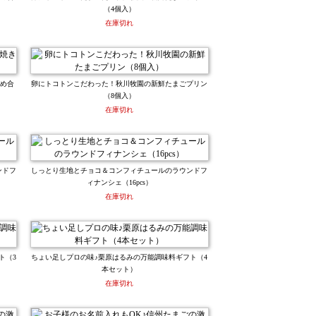
（4個入）
在庫切れ
詰め合
卵にトコトンこだわった！秋川牧園の新鮮たまごプリン
（8個入）
在庫切れ
ンドフ
しっとり生地とチョコ＆コンフィチュールのラウンドフ
ィナンシェ（16pcs）
在庫切れ
ト（3
ちょい足しプロの味♪栗原はるみの万能調味料ギフト（4
本セット）
在庫切れ