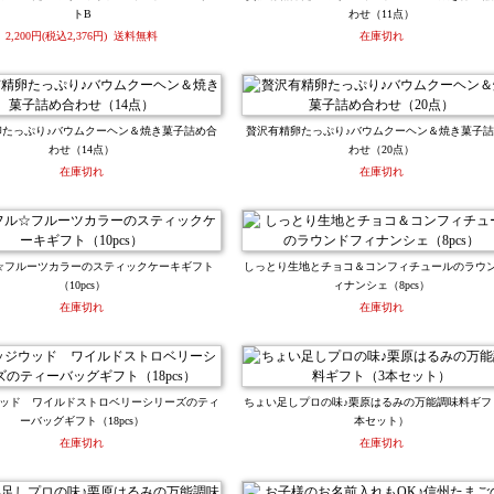
トB
わせ（11点）
2,200円(税込2,376円) 送料無料
在庫切れ
卵たっぷり♪バウムクーヘン＆焼き菓子詰め合
贅沢有精卵たっぷり♪バウムクーヘン＆焼き菓子
わせ（14点）
わせ（20点）
在庫切れ
在庫切れ
☆フルーツカラーのスティックケーキギフト
しっとり生地とチョコ＆コンフィチュールのラウ
（10pcs）
ィナンシェ（8pcs）
在庫切れ
在庫切れ
ッド ワイルドストロベリーシリーズのティ
ちょい足しプロの味♪栗原はるみの万能調味料ギフ
ーバッグギフト（18pcs）
本セット）
在庫切れ
在庫切れ