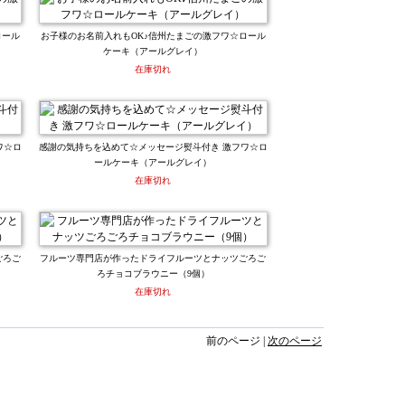
ロール
お子様のお名前入れもOK♪信州たまごの激フワ☆ロール
ケーキ（アールグレイ）
在庫切れ
ワ☆ロ
感謝の気持ちを込めて☆メッセージ熨斗付き 激フワ☆ロ
ールケーキ（アールグレイ）
在庫切れ
ごろご
フルーツ専門店が作ったドライフルーツとナッツごろご
ろチョコブラウニー（9個）
在庫切れ
前のページ |
次のページ