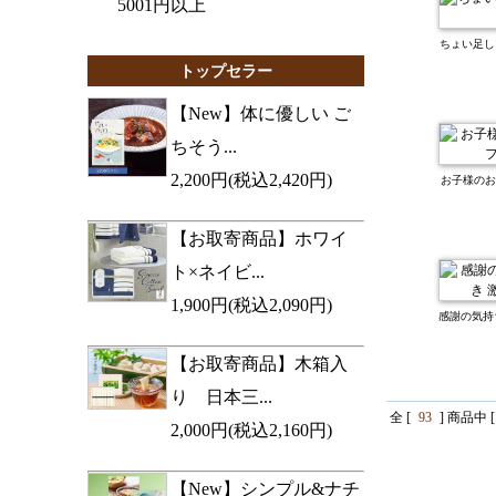
5001円以上
ちょい足し
トップセラー
【New】体に優しい ご
ちそう...
2,200円(税込2,420円)
お子様のお
【お取寄商品】ホワイ
ト×ネイビ...
1,900円(税込2,090円)
感謝の気持
【お取寄商品】木箱入
り 日本三...
全 [
93
] 商品中 [
2,000円(税込2,160円)
【New】シンプル&ナチ