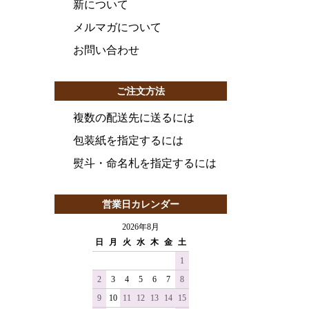
新について
メルマガについて
お問い合わせ
ご注文方法
複数の配送先に送るには
包装紙を指定するには
熨斗・命名札を指定するには
営業日カレンダー
2026年8月
日
月
火
水
木
金
土
1
2
3
4
5
6
7
8
9
10
11
12
13
14
15