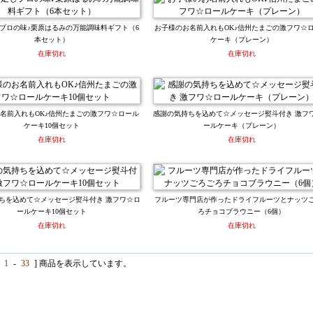
プロの味♪栗原はるみの万能調味料ギフト（6
お子様のお名前入れもOK♪信州たまごの激フワ☆
本セット）
ケーキ（プレーン）
在庫切れ
在庫切れ
名前入れもOK♪信州たまごの激フワ☆ロール
感謝の気持ちを込めて☆メッセージ熨斗付き 激フ
ケーキ10個セット
ールケーキ（プレーン）
在庫切れ
在庫切れ
ちを込めて☆メッセージ熨斗付き 激フワ☆ロ
フルーツ専門店が作ったドライフルーツとナッツ
ールケーキ10個セット
ろチョコブラウニー（6個）
在庫切れ
在庫切れ
1
-
33
] 商品を表示しています。