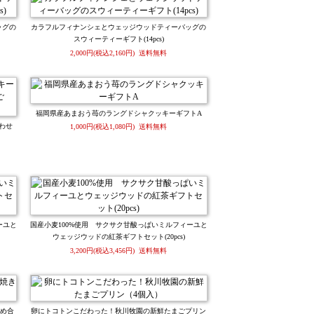
ッグの
カラフルフィナンシェとウェッジウッドティーバッグの
スウィーティーギフト(14pcs)
2,000円(税込2,160円) 送料無料
福岡県産あまおう苺のラングドシャクッキーギフトA
わせ
1,000円(税込1,080円) 送料無料
ーユと
国産小麦100%使用 サクサク甘酸っぱいミルフィーユと
ウェッジウッドの紅茶ギフトセット(20pcs)
3,200円(税込3,456円) 送料無料
詰め合
卵にトコトンこだわった！秋川牧園の新鮮たまごプリン