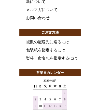
新について
メルマガについて
お問い合わせ
ご注文方法
複数の配送先に送るには
包装紙を指定するには
熨斗・命名札を指定するには
営業日カレンダー
2026年8月
日
月
火
水
木
金
土
1
2
3
4
5
6
7
8
9
10
11
12
13
14
15