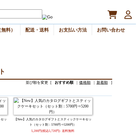
（無料）
配送・送料
お支払い方法
お問い合わせ
ト
並び順を変更
[
おすすめ順
|
価格順
|
新着順
]
キセッ
【New】人気のカタログギフトとスティックケーキセッ
ト（セット割：5700円⇒5200円）
5,200円(税込5,720円) 送料無料