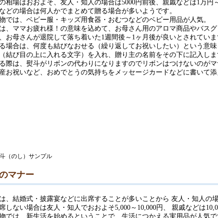
の相場はおおよそ、友人・知人の場合は5000円前後、親戚などは1万円
などの場合は何人かでまとめて贈る場合が多いようです。
物では、ベビー服・キッズ用食器・おむつなどのベビー用品が人気。
は、ママお疲れ様！の意味を込めて、お母さん用のアロマ商品やバスグ
、お母さんが退院して落ち着いた1週間後～1ヶ月後が良いとされていま
る場合は、何度も結びなおせる（繰り返してお祝いしたい）という意味
（結び目の上に入れる文字）を入れ、贈り主の名前をその下に記入しま
る際は、熨斗がリボンの代わりになりますのでリボンはつけないのがマ
産お祝いなど、おめでとうの気持ちをメッセージカードなどに書いて添
のマナー
は、結婚式・披露宴などに出席することが多いことから 友人・知人の場合
しない場合は友人・知人でおおよそ5,000～10,000円、 親戚などは10,
物では、新生活を始めるということで、生活につかえる実用品が人気で