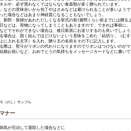
オルや、必ず買わなくてはならない食器類が多く贈られています。
」などの意味合いから包丁やはさみなどは避けられることが多いようで
った場合などはあまり神経質になることもないでしょう。
、新郎・新婦があわただしくなる挙式の前1週間くらい前までには贈る
日などは、荷物になってしまうこともありますので、できれば事前に。
などでそれができない場合は、後日新居にお送りするのも良いでしょう
る場合は、固く結んでほどけないという意味をこめた「結切り」（むす
上に入れる文字）を入れ、贈り主の名前をその下に記入します。
る際は、熨斗がリボンの代わりになりますのでリボンはつけないのがマ
結婚お祝いなど、おめでとうの気持ちをメッセージカードなどに書いて
マナー
病気が完治して退院した場合などに