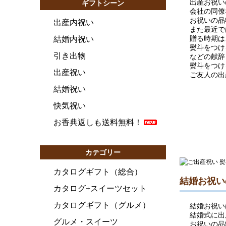
出産お祝い
ギフトシーン
会社の同僚
お祝いの品
出産内祝い
また最近で
結婚内祝い
贈る時期は
熨斗をつけ
引き出物
などの献辞
熨斗をつけ
出産祝い
ご友人の出
結婚祝い
快気祝い
お香典返しも送料無料！
カテゴリー
カタログギフト（総合）
結婚お祝い
カタログ+スイーツセット
カタログギフト（グルメ）
結婚お祝い
結婚式に出席
グルメ・スイーツ
お祝いの品