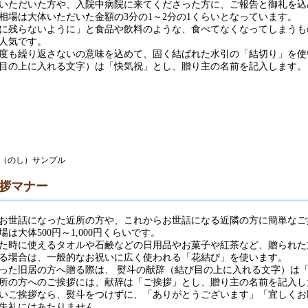
いただいた方や、入院中病院に来てくださった方に、ご報告と御礼を込
相場は大体いただいた金額の3分の1～2分の1くらいとなっています。
に残らないように」と食品や飲料のような、食べてなくなってしまうも
人気です。
度も繰り返さないの意味を込めて、固く結ばれた水引の「結切り」を使
目の上に入れる文字）は「快気祝」とし、贈り主の名前を記入します。
拶マナー
お世話になった近所の方や、これからお世話になる近隣の方に簡単なご
は大体500円～1,000円くらいです。
た時に使えるタオルや石鹸などの日用品やお菓子や紅茶など、贈られた
る場合は、一般的なお祝いに広く使われる「花結び」を使います。
った旧居の方へ贈る際は、 熨斗の献辞（結び目の上に入れる文字）は
所の方へのご挨拶には、献辞は「ご挨拶」とし、贈り主の名前を記入し
いご挨拶なら、熨斗をつけずに、「ありがとうございます」「宜しくお
失礼にはあたりません。