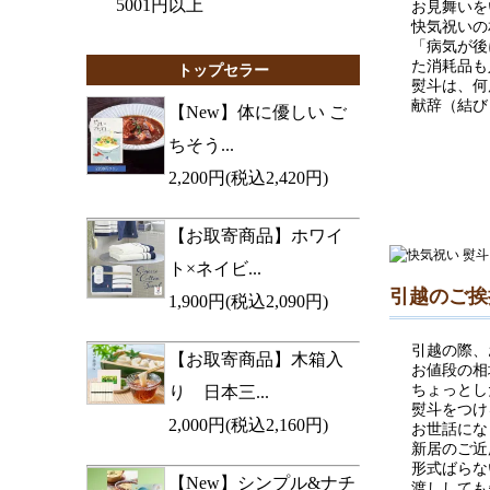
5001円以上
お見舞いを
快気祝いの
「病気が後
た消耗品も
トップセラー
熨斗は、何
献辞（結び
【New】体に優しい ご
ちそう...
2,200円(税込2,420円)
【お取寄商品】ホワイ
ト×ネイビ...
引越のご挨
1,900円(税込2,090円)
引越の際、
【お取寄商品】木箱入
お値段の相場
ちょっとし
り 日本三...
熨斗をつけ
2,000円(税込2,160円)
お世話にな
新居のご近
形式ばらな
【New】シンプル&ナチ
渡ししても