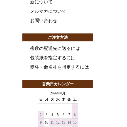
新について
メルマガについて
お問い合わせ
ご注文方法
複数の配送先に送るには
包装紙を指定するには
熨斗・命名札を指定するには
営業日カレンダー
2026年8月
日
月
火
水
木
金
土
1
2
3
4
5
6
7
8
9
10
11
12
13
14
15