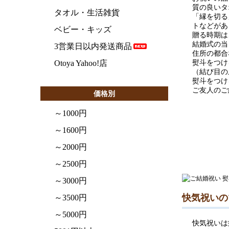
質の良いタ
タオル・生活雑貨
「縁を切る
トなどがあ
ベビー・キッズ
贈る時期は
結婚式の当
3営業日以内発送商品
住所の都合
Otoya Yahoo!店
熨斗をつけ
（結び目の
熨斗をつけ
ご友人のご
価格別
～1000円
～1600円
～2000円
～2500円
～3000円
快気祝いの
～3500円
～5000円
快気祝いは