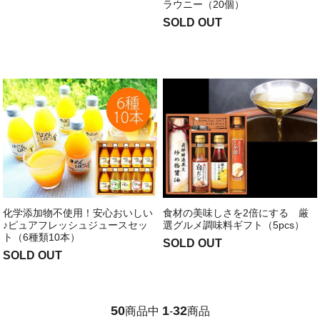
ラウニー（20個）
SOLD OUT
化学添加物不使用！安心おいしい
食材の美味しさを2倍にする 厳
♪ピュアフレッシュジュースセッ
選グルメ調味料ギフト（5pcs）
ト（6種類10本）
SOLD OUT
SOLD OUT
50
1
32
商品中
-
商品