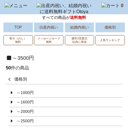
0
すべての商品が
送料無料
出産内祝い
結婚内祝い
価格別
TOP
熨斗（のし）
メッセージカード
通常3営業日
人気ランキング
無料
無料
以内に発送
～3500円
50
件の商品
価格別
～1000円
～1600円
～2000円
～2500円