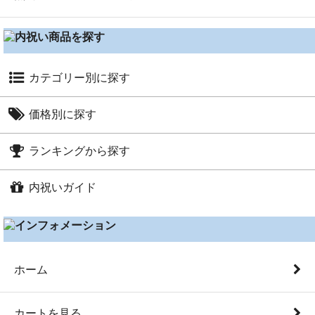
カテゴリー別に探す
カタログギフト（総合）
価格別に探す
カタログ+スイーツセット
～1,000円
カタログギフト（グルメ）
ランキングから探す
～1,600円
グルメ・スイーツ
出産内祝い人気ランキング
～2,000円
内祝いガイド
タオル・生活雑貨
結婚内祝い人気ランキング
～2,500円
ベビー・キッズ
└
内祝いガイド TOP
出産祝い人気ランキング
～3,000円
3営業日以内に発送商品
└
内祝いとは
結婚祝い人気ランキング
～3,500円
お香典返し
└
出産内祝いギフト
ホーム
～5,000円
Otoya Yahoo!店
└
出産内祝いのマナー
5,001円以上
└
結婚内祝いギフト
カートを見る