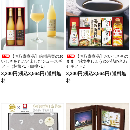
【お取寄商品】信州果実のお
【お取寄商品】おいしさその
いしさを丸ごと楽しむジュースギ
まま 減塩生しょうゆの詰め合わ
フト（林檎×1・白桃×1）
せギフトD
3,300円(税込3,564円) 送料無
3,300円(税込3,564円) 送料無
料
料