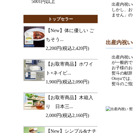
5001円以上
出産内祝い
しかし、お
ません」の
トップセラー
【New】体に優しい ご
ちそう...
出産内祝い
2,200円(税込2,420円)
出産内祝い
が一般的で
【お取寄商品】ホワイ
お子様のお
ト×ネイビ...
熨斗の献辞
Otoya
1,900円(税込2,090円)
熨斗のご指
【お取寄商品】木箱入
り 日本三...
2,000円(税込2,160円)
【New】シンプル&ナチ