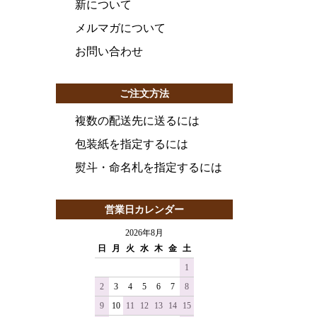
新について
メルマガについて
お問い合わせ
ご注文方法
複数の配送先に送るには
包装紙を指定するには
熨斗・命名札を指定するには
営業日カレンダー
2026年8月
日
月
火
水
木
金
土
1
2
3
4
5
6
7
8
9
10
11
12
13
14
15