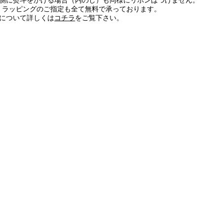
側に熨斗をかける場合（内のし）も同様にリボンはつけません。
では、ラッピングのご指定も全て無料で承っております。
について詳しくは
コチラ
をご覧下さい。