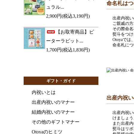
命名札はつ
ュラル...
2,900円(税込3,190円)
出産内祝い
ご親戚の方
その際命名
【お取寄商品】ピ
熨斗をつけ
Otoya
ーターラビット...
命名札につ
1,700円(税込1,836円)
ギフト・ガイド
内祝いとは
出産内祝い
出産内祝いのマナー
結婚内祝いのマナー
出産内祝い
けましょう
その他のギフトマナー
また出産内
熨斗はリボ
Otoyaのヒミツ