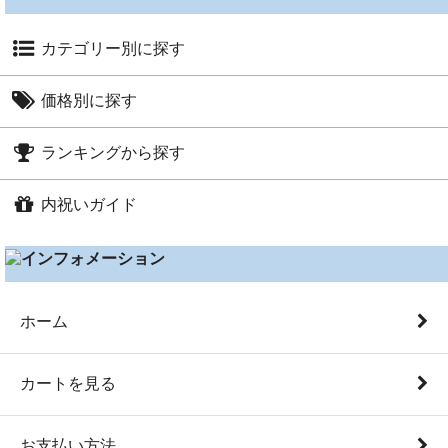
カテゴリー別に探す
カタログギフト（総合）
価格別に探す
カタログ+スイーツセット
～1,000円
カタログギフト（グルメ）
ランキングから探す
～1,600円
グルメ・スイーツ
出産内祝い人気ランキング
～2,000円
内祝いガイド
タオル・生活雑貨
結婚内祝い人気ランキング
～2,500円
ベビー・キッズ
└
内祝いガイド TOP
出産祝い人気ランキング
～3,000円
3営業日以内に発送商品
└
内祝いとは
結婚祝い人気ランキング
～3,500円
お香典返し
└
出産内祝いギフト
ホーム
～5,000円
Otoya Yahoo!店
└
出産内祝いのマナー
5,001円以上
└
結婚内祝いギフト
カートを見る
└
結婚内祝いのマナー
お支払い方法