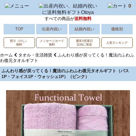
0
すべての商品が
送料無料
出産内祝い
結婚内祝い
価格別
TOP
熨斗（のし）
メッセージカード
通常3営業日
人気ランキング
無料
無料
以内に発送
ホーム
タオル・生活雑貨
ふんわり感が戻ってくる！魔法のふわふ
わ復元タオルギフト
ふんわり感が戻ってくる！魔法のふわふわ復元タオルギフト（バス
1P・フェイス1P・ウォッシュ1P）（ピンク）