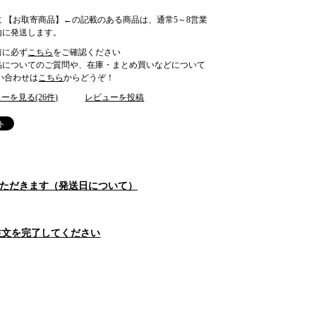
に 【お取寄商品】←の記載のある商品は、通常5～8営業
内に発送します。
前に必ず
こちら
をご確認ください
品についてのご質問や、在庫・まとめ買いなどについて
合わせは
こちら
からどうぞ！
ーを見る(26件)
レビューを投稿
をいただきます（発送日について）
注文を完了してください