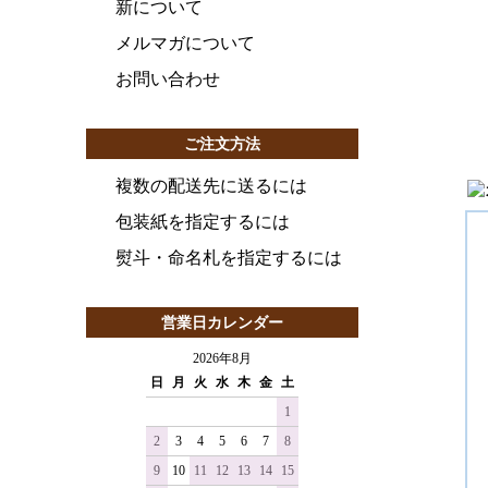
新について
メルマガについて
お問い合わせ
ご注文方法
複数の配送先に送るには
包装紙を指定するには
熨斗・命名札を指定するには
営業日カレンダー
2026年8月
日
月
火
水
木
金
土
1
2
3
4
5
6
7
8
9
10
11
12
13
14
15