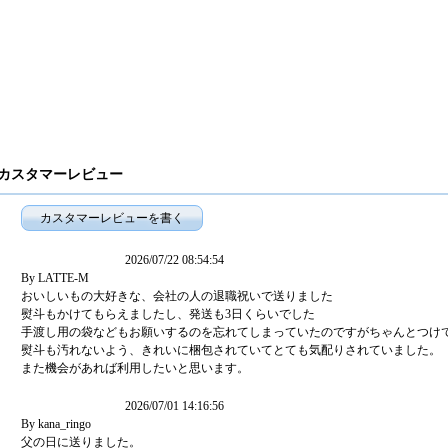
カスタマーレビューを書く
2026/07/22 08:54:54
By LATTE-M
おいしいもの大好きな、会社の人の退職祝いで送りました
熨斗もかけてもらえましたし、発送も3日くらいでした
手渡し用の袋などもお願いするのを忘れてしまっていたのですがちゃんとつけ
熨斗も汚れないよう、きれいに梱包されていてとても気配りされていました。
また機会があれば利用したいと思います。
2026/07/01 14:16:56
By kana_ringo
父の日に送りました。