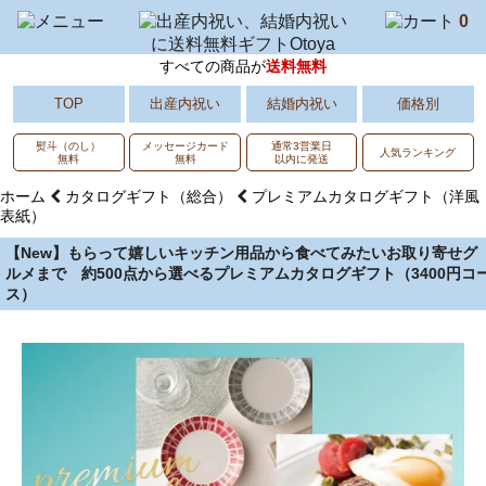
0
すべての商品が
送料無料
出産内祝い
結婚内祝い
価格別
TOP
熨斗（のし）
メッセージカード
通常3営業日
人気ランキング
無料
無料
以内に発送
ホーム
カタログギフト（総合）
プレミアムカタログギフト（洋風
表紙）
【New】もらって嬉しいキッチン用品から食べてみたいお取り寄せグ
ルメまで 約500点から選べるプレミアムカタログギフト（3400円コ
ス）