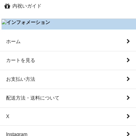
出産内祝い人気ランキング
～2,000円
内祝いガイド
タオル・生活雑貨
結婚内祝い人気ランキング
～2,500円
ベビー・キッズ
└
内祝いガイド TOP
出産祝い人気ランキング
～3,000円
3営業日以内に発送商品
└
内祝いとは
結婚祝い人気ランキング
～3,500円
お香典返し
└
出産内祝いギフト
ホーム
～5,000円
Otoya Yahoo!店
└
出産内祝いのマナー
5,001円以上
└
結婚内祝いギフト
カートを見る
└
結婚内祝いのマナー
お支払い方法
配送方法・送料について
X
Instagram