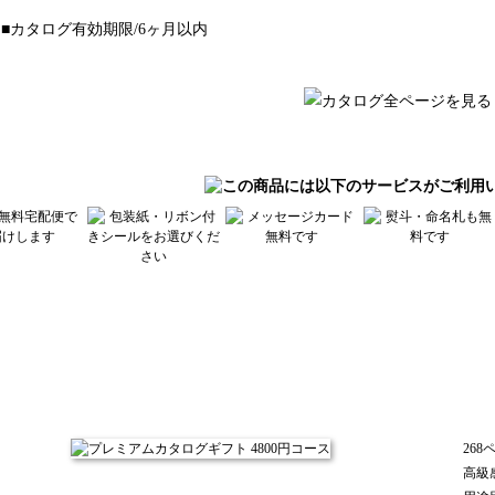
■カタログ有効期限/6ヶ月以内
26
高級