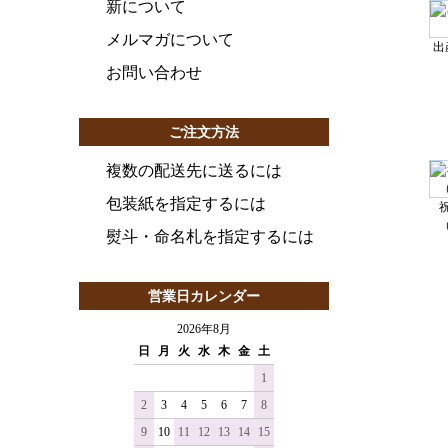
新について
メルマガについて
出
お問い合わせ
ご注文方法
複数の配送先に送るには
包装紙を指定するには
熨斗・命名札を指定するには
営業日カレンダー
2026年8月
日
月
火
水
木
金
土
1
2
3
4
5
6
7
8
9
10
11
12
13
14
15