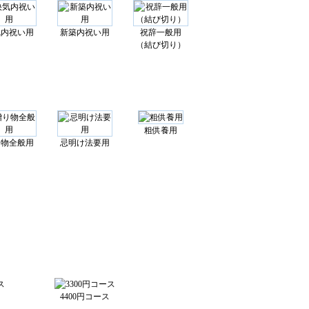
気内祝い用
新築内祝い用
祝辞一般用
（結び切り）
粗供養用
り物全般用
忌明け法要用
4400円コース