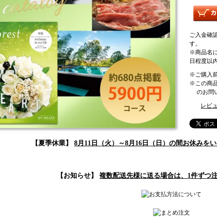
ご入金確
す。
※商品名
日程度以
※ご購入
※この商
のお問い
レビュ
【夏季休業】
8月11日（火）～8月16日（日）の間お休み
【お知らせ】
複数配送先様に送る場合は、1件ずつ