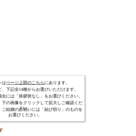
ンは
ページ上部のこちら
にあります。
ど、下記全14種からお選びいただけます。
場合には「挨拶状なし」をお選びください。
、下の画像をクリックして拡大しご確認くだ
さい。
、ご結婚のお祝いには「結び切り」のものを
お選びください。
す