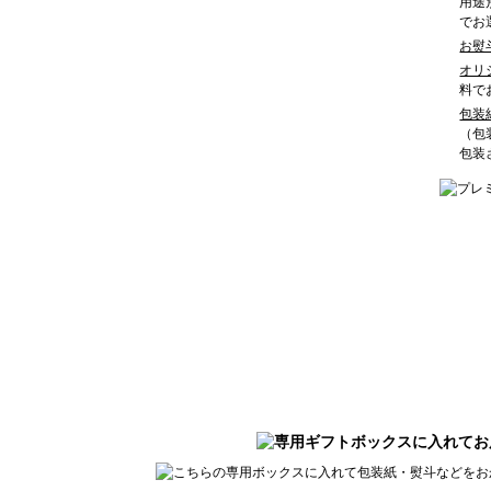
用途
でお
お熨
オリ
料で
包装
（包
包装