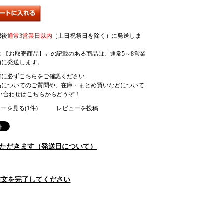
認後
通常3営業日以内
（土日祝祭日を除く）に発送しま
に 【お取寄商品】←の記載のある商品は、通常5～8営業
内に発送します。
前に必ず
こちら
をご確認ください
品についてのご質問や、在庫・まとめ買いなどについて
合わせは
こちら
からどうぞ！
ーを見る(1件)
レビューを投稿
をいただきます（発送日について）
注文を完了してください