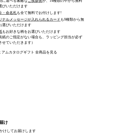
別に選べる素敵な
ご挨拶状
が、14種類の中から無料
選びいただけます
斗・命名札
も全て無料でお付けします!
ジナルメッセージが入れられるカード
も9種類から無
お選びいただけます
紙
もお好きな柄をお選びいただけます
装紙のご指定がない場合も、ラッピング担当が必ず
させていただきます）